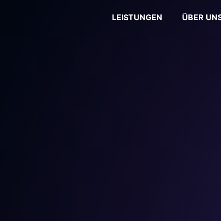
LEISTUNGEN
ÜBER UN
 Pioneer
ne by one 
ople", 
obs. 
rs aktiv 
seres Teams 
ßartigen, 
 arbeiten? 