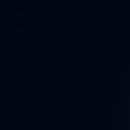
So wirst Du zum
Great things in business are never do
person. They're done by a team of pe
wusste schon Apple-Gründer Steve J
Teamwork wird bei den Coding Pionee
gelebt. Möchtest Du auch ein Teil un
werden und mit uns gemeinsam an gro
digitalen Lösungen für unsere Kunden
Dann bewirb Dich bei uns!