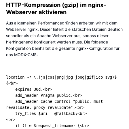
HTTP-Kompression (gzip) im nginx-
Webserver aktivieren
Aus allgemeinen Performancegründen arbeiten wir mit dem
Webserver nginx. Dieser liefert die statischen Dateien deutlich
schneller als ein Apache Webserver aus, sodass dieser
hierhingehend konfiguriert werden muss. Die folgende
Konfiguration beinhaltet die gesamte nginx-Konfiguration für
das
MODX-CMS
:
location ~* \.(js|css|png|jpg|jpeg|gif|ico|svg)$ 
{<br>

    expires 30d;<br>

    add_header Pragma public;<br>

    add_header Cache-Control "public, must-
revalidate, proxy-revalidate";<br>

    try_files $uri = @fallback;<br>

<br>

    if (!-e $request_filename) {<br>
