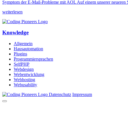
Symptom der E-Mail-Probleme mit AOL Auf einem unserer neueren Se
weiterlesen
Knowledge
Allgemein
Hausautomation
Plugins
Programmiersprachen
SelfPHP
Webdesign
Webentwicklung
Webhosting
Webusability
Datenschutz
Impressum