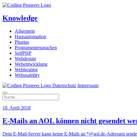
Knowledge
Allgemein
Hausautomation
Plugins
Programmiersprachen
SelfPHP
Webdesign
Webentwicklung
Webhosting
Webusability
Datenschutz
Impressum
18. April 2018
E-Mails an AOL können nicht gesendet we
Dein E-Mail-Server kann keine E-Mails an *@aol.de-Adressen senden