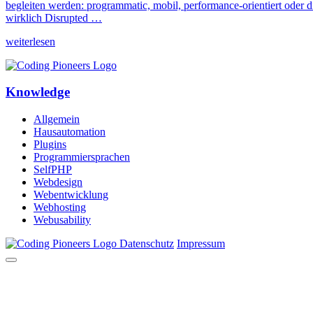
begleiten werden: programmatic, mobil, performance-orientiert oder d
wirklich Disrupted …
weiterlesen
Knowledge
Allgemein
Hausautomation
Plugins
Programmiersprachen
SelfPHP
Webdesign
Webentwicklung
Webhosting
Webusability
Datenschutz
Impressum