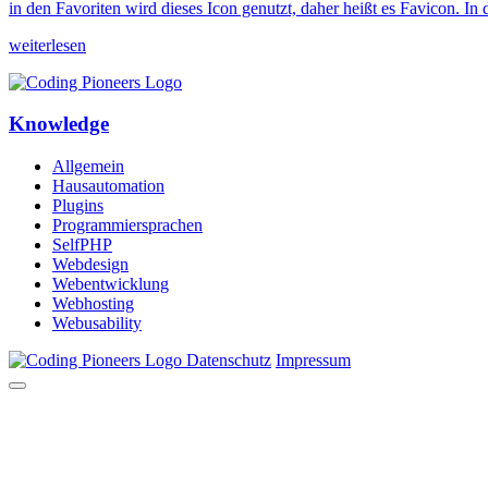
in den Favoriten wird dieses Icon genutzt, daher heißt es Favicon. 
weiterlesen
Knowledge
Allgemein
Hausautomation
Plugins
Programmiersprachen
SelfPHP
Webdesign
Webentwicklung
Webhosting
Webusability
Datenschutz
Impressum