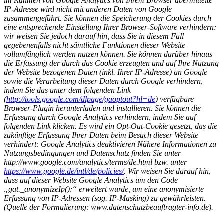
im Rahmen von Google Analytics von Ihrem Browser übermittelte
IP-Adresse wird nicht mit anderen Daten von Google
zusammengeführt. Sie können die Speicherung der Cookies durch
eine entsprechende Einstellung Ihrer Browser-Software verhindern;
wir weisen Sie jedoch darauf hin, dass Sie in diesem Fall
gegebenenfalls nicht sämtliche Funktionen dieser Website
vollumfänglich werden nutzen können. Sie können darüber hinaus
die Erfassung der durch das Cookie erzeugten und auf Ihre Nutzung
der Website bezogenen Daten (inkl. Ihrer IP-Adresse) an Google
sowie die Verarbeitung dieser Daten durch Google verhindern,
indem Sie das unter dem folgenden Link
(
http://tools.google.com/dlpage/gaoptout?hl=de
) verfügbare
Browser-Plugin herunterladen und installieren. Sie können die
Erfassung durch Google Analytics verhindern, indem Sie auf
folgenden Link klicken. Es wird ein Opt-Out-Cookie gesetzt, das die
zukünftige Erfassung Ihrer Daten beim Besuch dieser Website
verhindert:
Google Analytics deaktivieren
Nähere Informationen zu
Nutzungsbedingungen und Datenschutz finden Sie unter
http://www.google.com/analytics/terms/de.html bzw. unter
https://www.google.de/intl/de/policies/
. Wir weisen Sie darauf hin,
dass auf dieser Website Google Analytics um den Code
„gat._anonymizeIp();“ erweitert wurde, um eine anonymisierte
Erfassung von IP-Adressen (sog. IP-Masking) zu gewährleisten.
(Quelle der Formulierung: www.datenschutzbeauftragter-info.de).