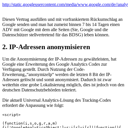
http://static.googleusercontent.com/media/www.google.com/de//analyt
Diesen Vertrag ausfüllen und mit vorfrankiertem Rückumschlag an
Google senden und man hat zumeist binnen 7 bis 14 Tagen einen
ADV mit Google mit dem alle Seiten (Sie, Google und die
Datenschützer stellvertretend für das BDSG) leben können.
2. IP-Adressen anonymisieren
Um die Anonymisierung der IP-Adressen zu gewährleisten, hat
Google eine Erweiterung des Google Analytics Codes zur
Verfügung gestellt. Durch Nutzung der Code-
Erweiterung„“anonymizeIp“ werden die letzten 8 Bit der IP-
Adressen gelöscht und somit anonymisiert. Dadurch ist zwar
weiterhin eine grobe Lokalisierung möglich, dies ist jedoch von den
deutschen Datenschutzbehörden toleriert.
Die aktuell Universal Analytics-Lösung des Tracking-Codes
erfordert die Anpassung wie folgt:
<script>

(function(i,s,o,g,r,a,m)
{i['GoogleAnalyticsObject']=r;i[r]=i[r]||function(){
