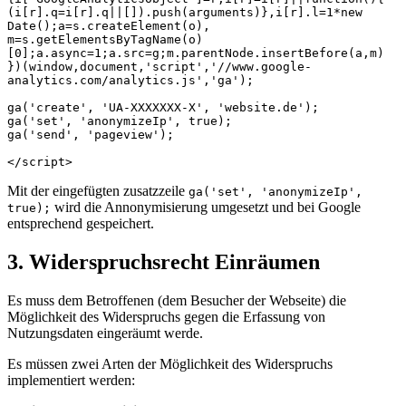
(i[r].q=i[r].q||[]).push(arguments)},i[r].l=1*new 
Date();a=s.createElement(o),

m=s.getElementsByTagName(o)
[0];a.async=1;a.src=g;m.parentNode.insertBefore(a,m)

})(window,document,'script','//www.google-
analytics.com/analytics.js','ga');

ga('create', 'UA-XXXXXXX-X', 'website.de');

ga('set', 'anonymizeIp', true);

ga('send', 'pageview');

</script>
Mit der eingefügten zusatzzeile
ga('set', 'anonymizeIp',
wird die Annonymisierung umgesetzt und bei Google
true);
entsprechend gespeichert.
3. Widerspruchsrecht Einräumen
Es muss dem Betroffenen (dem Besucher der Webseite) die
Möglichkeit des Widerspruchs gegen die Erfassung von
Nutzungsdaten eingeräumt werde.
Es müssen zwei Arten der Möglichkeit des Widerspruchs
implementiert werden: