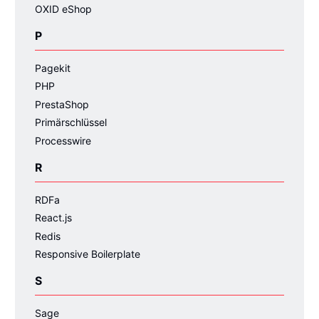
OXID eShop
P
Pagekit
PHP
PrestaShop
Primärschlüssel
Processwire
R
RDFa
React.js
Redis
Responsive Boilerplate
S
Sage