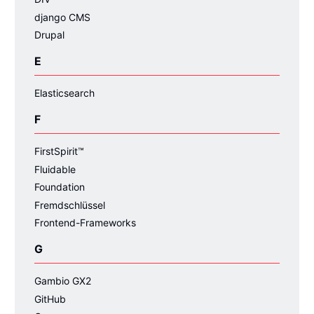
django CMS
Drupal
E
Elasticsearch
F
FirstSpirit™
Fluidable
Foundation
Fremdschlüssel
Frontend-Frameworks
G
Gambio GX2
GitHub