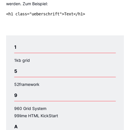
werden. Zum Beispiel:
<h1 class="ueberschrift">Text</h1>
1
1kb grid
5
52framework
9
960 Grid System
99lime HTML KickStart
A