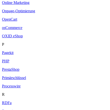
Online Marketing
Onpage-Optimierung
OpenCart
osCommerce
OXID eShop
P
Pagekit
PHP
PrestaShop
Primärschlüssel
Processwire
R
RDFa