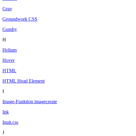
Grav
Groundwork CSS
Gumby
H
Helium
Hover
HTML
HTML Head Element
I
Image-Funktion imagecreate
Ink
Inuit.css
J