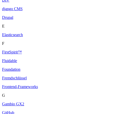
DIV
django CMS
Drupal
E
Elasticsearch
F
FirstSpirit™
Fluidable
Foundation
Fremdschlüssel
Frontend-Frameworks
G
Gambio GX2
GitHub