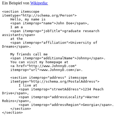
Ein Beispiel von
Wikipedia:
<section itemscope 
itemtype="http://schema.org/Person"> 
    Hello, my name is 
    <span itemprop="name">John Doe</span>, 
    I am a 
    <span itemprop="jobTitle">graduate research 
assistant</span> 
    at the 
    <span itemprop="affiliation">University of 
    My friends call me 
    <span itemprop="additionalName">Johnny</span>. 
    You can visit my homepage at 
    <a href="http://www.JohnnyD.com"
    <section itemprop="address" itemscope
    itemtype="http://schema.org/PostalAddress">
        I live at 
        <span itemprop="streetAddress">1234 Peach 
Drive</span>,
        <span itemprop="addressLocality">Warner 
Robins</span>,
        <span itemprop="addressRegion">Georgia</span>.
    </section>
</section>