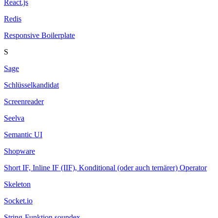
React.js
Redis
Responsive Boilerplate
S
Sage
Schlüsselkandidat
Screenreader
Seelva
Semantic UI
Shopware
Short IF, Inline IF (IIF), Konditional (oder auch ternärer) Operator
Skeleton
Socket.io
String-Funktion soundex