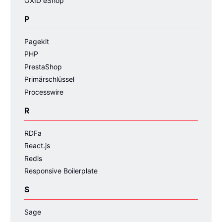
OXID eShop
P
Pagekit
PHP
PrestaShop
Primärschlüssel
Processwire
R
RDFa
React.js
Redis
Responsive Boilerplate
S
Sage