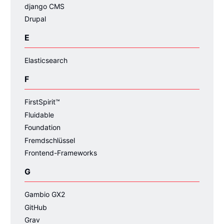
django CMS
Drupal
E
Elasticsearch
F
FirstSpirit™
Fluidable
Foundation
Fremdschlüssel
Frontend-Frameworks
G
Gambio GX2
GitHub
Grav