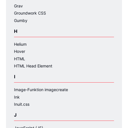
Grav
Groundwork CSS
Gumby
H
Helium
Hover
HTML
HTML Head Element
I
Image-Funktion imagecreate
Ink
Inuit.css
J
JavaScript (JS)