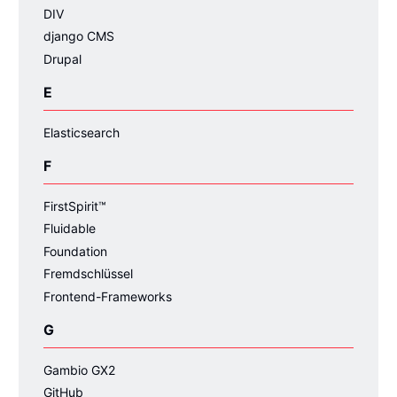
DIV
django CMS
Drupal
E
Elasticsearch
F
FirstSpirit™
Fluidable
Foundation
Fremdschlüssel
Frontend-Frameworks
G
Gambio GX2
GitHub