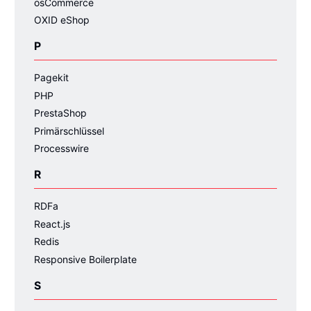
osCommerce
OXID eShop
P
Pagekit
PHP
PrestaShop
Primärschlüssel
Processwire
R
RDFa
React.js
Redis
Responsive Boilerplate
S