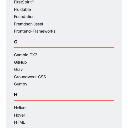
FirstSpirit™
Fluidable
Foundation
Fremdschlüssel
Frontend-Frameworks
G
Gambio GX2
GitHub
Grav
Groundwork CSS
Gumby
H
Helium
Hover
HTML