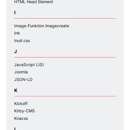
HTML Head Element
I
Image-Funktion imagecreate
Ink
Inuit.css
J
JavaScript (JS)
Joomla
JSON-LD
K
Kickoff
Kirby-CMS
Knacss
L