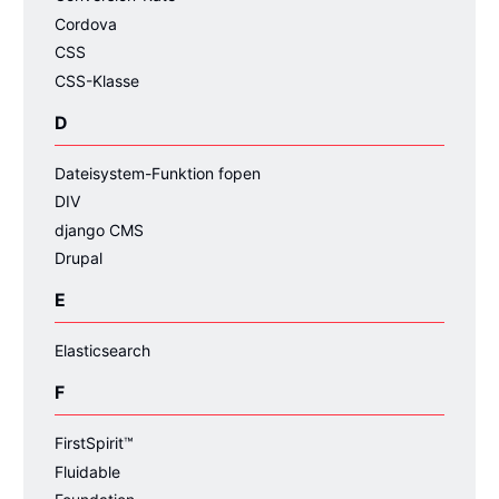
Cordova
CSS
CSS-Klasse
D
Dateisystem-Funktion fopen
DIV
django CMS
Drupal
E
Elasticsearch
F
FirstSpirit™
Fluidable