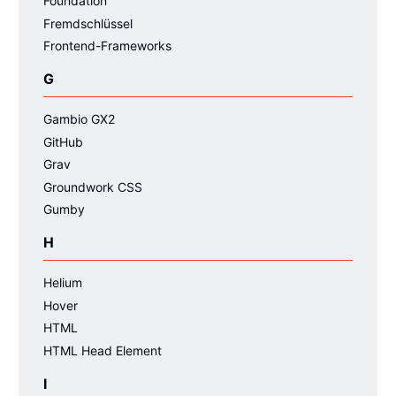
Foundation
Fremdschlüssel
Frontend-Frameworks
G
Gambio GX2
GitHub
Grav
Groundwork CSS
Gumby
H
Helium
Hover
HTML
HTML Head Element
I