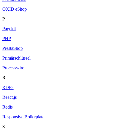
OXID eShop
P
Pagekit
PHP
PrestaShop
Primärschlüssel
Processwire
R
RDFa
React.js
Redis
Responsive Boilerplate
S