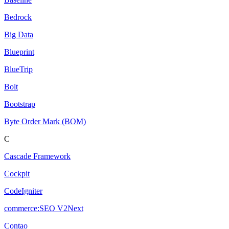
Bedrock
Big Data
Blueprint
BlueTrip
Bolt
Bootstrap
Byte Order Mark (BOM)
C
Cascade Framework
Cockpit
CodeIgniter
commerce:SEO V2Next
Contao