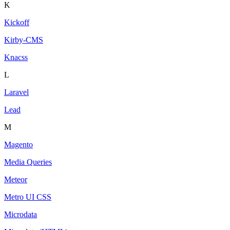
K
Kickoff
Kirby-CMS
Knacss
L
Laravel
Lead
M
Magento
Media Queries
Meteor
Metro UI CSS
Microdata