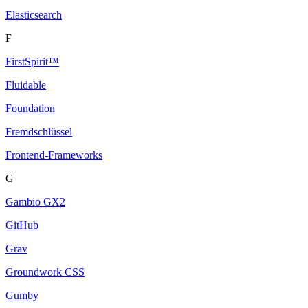
Elasticsearch
F
FirstSpirit™
Fluidable
Foundation
Fremdschlüssel
Frontend-Frameworks
G
Gambio GX2
GitHub
Grav
Groundwork CSS
Gumby