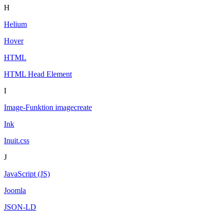
H
Helium
Hover
HTML
HTML Head Element
I
Image-Funktion imagecreate
Ink
Inuit.css
J
JavaScript (JS)
Joomla
JSON-LD