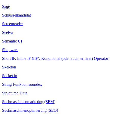
Sage
Schlüsselkandidat
Screenreader
Seelva
Semantic UI
Shopware
Short IF, Inline IF (IIF), Konditional (oder auch ternärer) Operator
Skeleton
Socket.io
String-Funktion soundex
Structured Data
Suchmaschinenmarketing (SEM)
Suchmaschinenoptimierung (SEO)