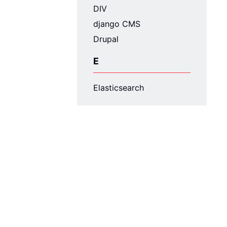
DIV
django CMS
Drupal
E
Elasticsearch
F
FirstSpirit™
Fluidable
Foundation
Fremdschlüssel
Frontend-Frameworks
G