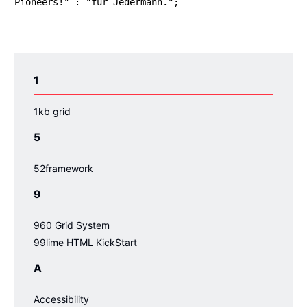
1
1kb grid
5
52framework
9
960 Grid System
99lime HTML KickStart
A
Accessibility