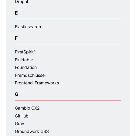
Drupal
E
Elasticsearch
F
FirstSpirit™
Fluidable
Foundation
Fremdschlüssel
Frontend-Frameworks
G
Gambio GX2
GitHub
Grav
Groundwork CSS