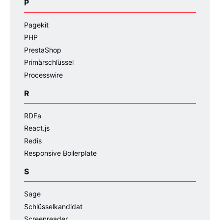
P
Pagekit
PHP
PrestaShop
Primärschlüssel
Processwire
R
RDFa
React.js
Redis
Responsive Boilerplate
S
Sage
Schlüsselkandidat
Screenreader