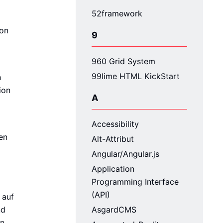
52framework
von
9
960 Grid System
99lime HTML KickStart
h
ion
A
Accessibility
en
Alt-Attribut
Angular/Angular.js
Application
Programming Interface
(API)
 auf
nd
AsgardCMS
en