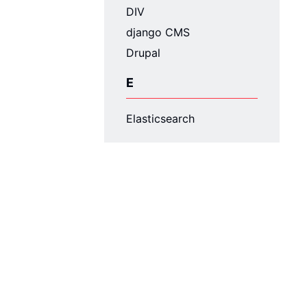
DIV
django CMS
Drupal
E
Elasticsearch
F
FirstSpirit™
Fluidable
Foundation
Fremdschlüssel
Frontend-Frameworks
G