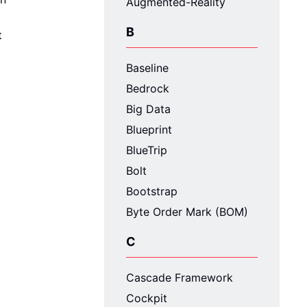
Augmented-Reality
B
t
Baseline
Bedrock
Big Data
Blueprint
BlueTrip
Bolt
Bootstrap
Byte Order Mark (BOM)
C
Cascade Framework
Cockpit