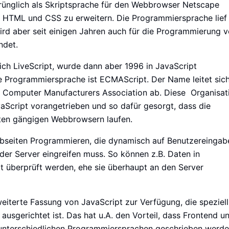
rünglich als Skriptsprache für den Webbrowser Netscape
n
HTML
und
CSS
zu erweitern. Die Programmiersprache lief
ird aber seit einigen Jahren auch für die Programmierung 
ndet.
ich LiveScript, wurde dann aber 1996 in JavaScript
e Programmiersprache ist ECMAScript. Der Name leitet sic
n Computer Manufacturers Association ab. Diese Organisat
vaScript vorangetrieben und so dafür gesorgt, dass die
sten gängigen Webbrowsern laufen.
ebseiten Programmieren, die dynamisch auf Benutzereingab
der Server eingreifen muss. So können z.B. Daten in
t überprüft werden, ehe sie überhaupt an den Server
weiterte Fassung von JavaScript zur Verfügung, die speziell
sgerichtet ist. Das hat u.A. den Vorteil, dass Frontend u
 unterschiedlichen Programmiersprachen geschrieben werd